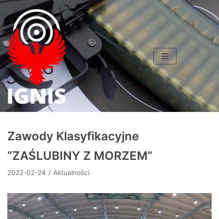
Skocz
do
treści
Zawody Klasyfikacyjne
“ZAŚLUBINY Z MORZEM”
2022-02-24
Aktualności