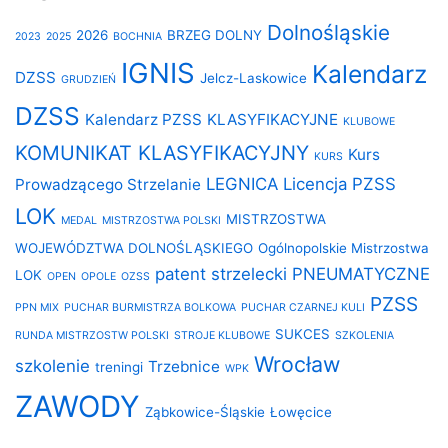
Dolnośląskie
2026
BRZEG DOLNY
2023
2025
BOCHNIA
IGNIS
Kalendarz
DZSS
Jelcz-Laskowice
GRUDZIEŃ
DZSS
Kalendarz PZSS
KLASYFIKACYJNE
KLUBOWE
KOMUNIKAT KLASYFIKACYJNY
Kurs
KURS
LEGNICA
Licencja PZSS
Prowadzącego Strzelanie
LOK
MISTRZOSTWA
MEDAL
MISTRZOSTWA POLSKI
WOJEWÓDZTWA DOLNOŚLĄSKIEGO
Ogólnopolskie Mistrzostwa
patent strzelecki
PNEUMATYCZNE
LOK
OPEN
OPOLE
OZSS
PZSS
PPN MIX
PUCHAR BURMISTRZA BOLKOWA
PUCHAR CZARNEJ KULI
SUKCES
RUNDA MISTRZOSTW POLSKI
STROJE KLUBOWE
SZKOLENIA
Wrocław
szkolenie
Trzebnice
treningi
WPK
ZAWODY
Ząbkowice-Śląskie
Łowęcice