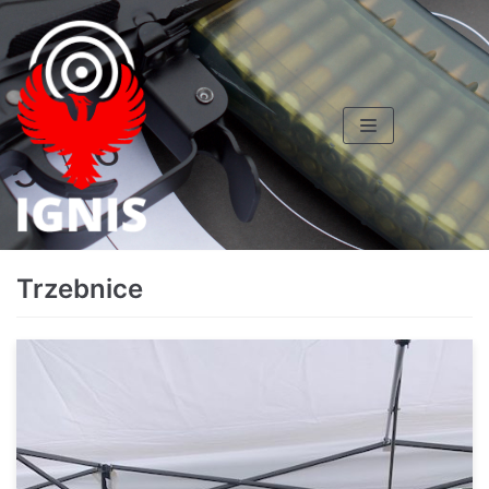
Skocz
do
treści
Trzebnice