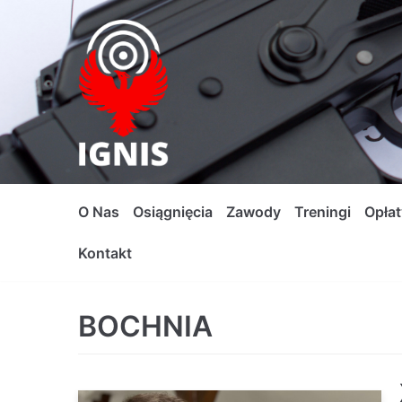
Skocz
do
treści
O Nas
Osiągnięcia
Zawody
Treningi
Opłat
Kontakt
BOCHNIA