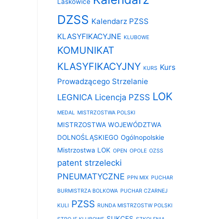
Laskowice
DZSS
Kalendarz PZSS
KLASYFIKACYJNE
KLUBOWE
KOMUNIKAT
KLASYFIKACYJNY
Kurs
KURS
Prowadzącego Strzelanie
LOK
LEGNICA
Licencja PZSS
MEDAL
MISTRZOSTWA POLSKI
MISTRZOSTWA WOJEWÓDZTWA
DOLNOŚLĄSKIEGO
Ogólnopolskie
Mistrzostwa LOK
OPEN
OPOLE
OZSS
patent strzelecki
PNEUMATYCZNE
PPN MIX
PUCHAR
BURMISTRZA BOLKOWA
PUCHAR CZARNEJ
PZSS
KULI
RUNDA MISTRZOSTW POLSKI
SUKCES