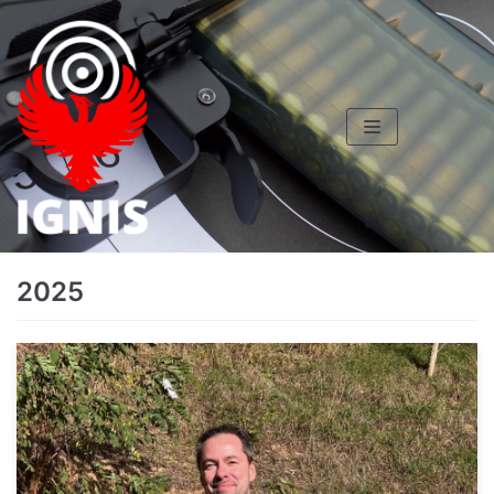
Skocz
do
treści
2025