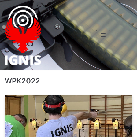
Skocz
do
treści
WPK2022