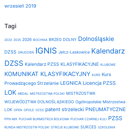
wrzesień 2019
Tagi
Dolnośląskie
2026
BRZEG DOLNY
2023
2025
BOCHNIA
IGNIS
Kalendarz
DZSS
Jelcz-Laskowice
GRUDZIEŃ
DZSS
Kalendarz PZSS
KLASYFIKACYJNE
KLUBOWE
KOMUNIKAT KLASYFIKACYJNY
Kurs
KURS
LEGNICA
Licencja PZSS
Prowadzącego Strzelanie
LOK
MISTRZOSTWA
MEDAL
MISTRZOSTWA POLSKI
WOJEWÓDZTWA DOLNOŚLĄSKIEGO
Ogólnopolskie Mistrzostwa
patent strzelecki
PNEUMATYCZNE
LOK
OPEN
OPOLE
OZSS
PZSS
PPN MIX
PUCHAR BURMISTRZA BOLKOWA
PUCHAR CZARNEJ KULI
SUKCES
RUNDA MISTRZOSTW POLSKI
STROJE KLUBOWE
SZKOLENIA