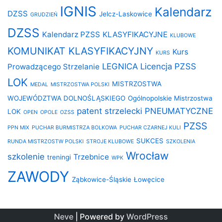
IGNIS
Kalendarz
DZSS
Jelcz-Laskowice
GRUDZIEŃ
DZSS
Kalendarz PZSS
KLASYFIKACYJNE
KLUBOWE
KOMUNIKAT KLASYFIKACYJNY
Kurs
KURS
LEGNICA
Licencja PZSS
Prowadzącego Strzelanie
LOK
MISTRZOSTWA
MEDAL
MISTRZOSTWA POLSKI
WOJEWÓDZTWA DOLNOŚLĄSKIEGO
Ogólnopolskie Mistrzostwa
patent strzelecki
PNEUMATYCZNE
LOK
OPEN
OPOLE
OZSS
PZSS
PPN MIX
PUCHAR BURMISTRZA BOLKOWA
PUCHAR CZARNEJ KULI
SUKCES
RUNDA MISTRZOSTW POLSKI
STROJE KLUBOWE
SZKOLENIA
Wrocław
szkolenie
Trzebnice
treningi
WPK
ZAWODY
Ząbkowice-Śląskie
Łowęcice
Neve
| Powered by
WordPress