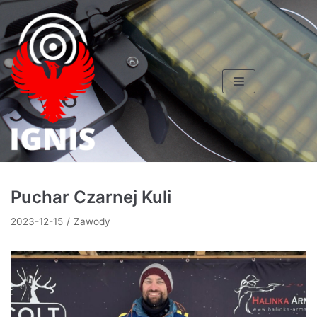
Skocz
do
treści
Puchar Czarnej Kuli
2023-12-15
Zawody