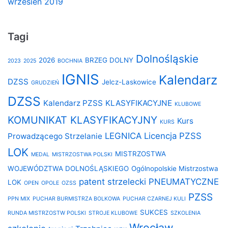
wrzesień 2019
Tagi
Dolnośląskie
2026
BRZEG DOLNY
2023
2025
BOCHNIA
IGNIS
Kalendarz
DZSS
Jelcz-Laskowice
GRUDZIEŃ
DZSS
Kalendarz PZSS
KLASYFIKACYJNE
KLUBOWE
KOMUNIKAT KLASYFIKACYJNY
Kurs
KURS
LEGNICA
Licencja PZSS
Prowadzącego Strzelanie
LOK
MISTRZOSTWA
MEDAL
MISTRZOSTWA POLSKI
WOJEWÓDZTWA DOLNOŚLĄSKIEGO
Ogólnopolskie Mistrzostwa
patent strzelecki
PNEUMATYCZNE
LOK
OPEN
OPOLE
OZSS
PZSS
PPN MIX
PUCHAR BURMISTRZA BOLKOWA
PUCHAR CZARNEJ KULI
SUKCES
RUNDA MISTRZOSTW POLSKI
STROJE KLUBOWE
SZKOLENIA
Wrocław